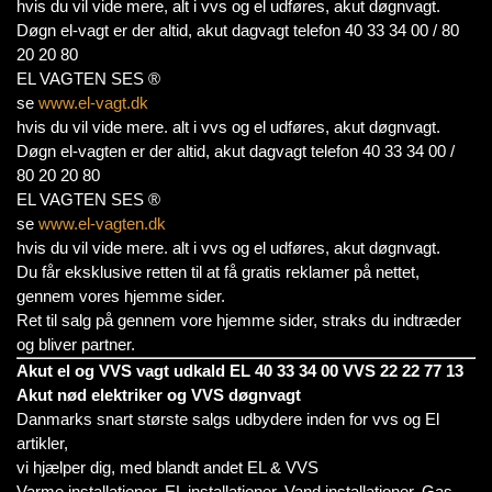
hvis du vil vide mere, alt i vvs og el udføres, akut døgnvagt.
Døgn el-vagt er der altid, akut dagvagt telefon 40 33 34 00 / 80
20 20 80
EL VAGTEN SES ®
se
www.el-vagt.dk
hvis du vil vide mere. alt i vvs og el udføres, akut døgnvagt.
Døgn el-vagten er der altid, akut dagvagt telefon 40 33 34 00 /
80 20 20 80
EL VAGTEN SES ®
se
www.el-vagten.dk
hvis du vil vide mere. alt i vvs og el udføres, akut døgnvagt.
Du får eksklusive retten til at få gratis reklamer på nettet,
gennem vores hjemme sider.
Ret til salg på gennem vore hjemme sider, straks du indtræder
og bliver partner.
Akut el og VVS vagt udkald EL 40 33 34 00 VVS 22 22 77 13
Akut nød elektriker og VVS døgnvagt
Danmarks snart største salgs udbydere inden for vvs og El
artikler,
vi hjælper dig, med blandt andet EL & VVS
Varme installationer, EL installationer, Vand installationer, Gas