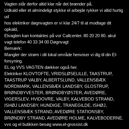
Vagten står derfor altid klar når det brænder på.
Udkald eller et almindeligt stykke el arbejde rykker vi altid hurtig
ud
hos elektriker døgnvagten er vi klar 24/7 til at modtage dit
opkald,
Elvagten kan kontaktes på vor Callcenter. 80 20 20 80. akut
vagt telefon 40 33 34 00 Døgnvagt
Bemærk:
Mangler der strøm i dit lokal område henviser vi dig til din El-
forsyning.
EL og VVS VAGTEN dækker også her.
Elektriker KLOVTOFTE, VRIDSLØSELILLE, TAASTRUP,
TAASTRUP VALBY, ALBERTSLUND, VALLENSBÆK
NORDMARK, VALLENSBÆK LANDSBY, GLOSTRUP,
BRØNDBYVESTER, BRØNDBYØSTER, AVEDØRE,
VIGERSLEV, HVIDOVRE, VALBY, KALVEBOD STRAND,
ISHØJ LANDSBY, HUNDIGE, TRANEGILDE, ISHØJ,
VALLENSBÆK STRAND, AVEDØRE STATIONSBY,
BRØNDBY STRAND, AVEDØRE HOLME, KALVEBODERNE.
vvs og el butikken besøg www.el-grossist.dk